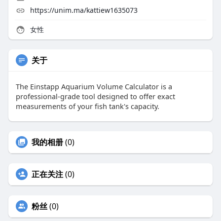
https://unim.ma/kattiew1635073
女性
关于
The Einstapp Aquarium Volume Calculator is a
professional-grade tool designed to offer exact
measurements of your fish tank's capacity.
我的相册
(0)
正在关注
(0)
粉丝
(0)