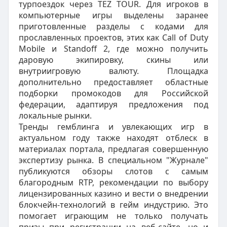
турпоездок через TEZ TOUR. Для игроков в
компьютерные игры выделены заранее
приготовленные разделы с кодами для
прославленных проектов, этих как Call of Duty
Mobile и Standoff 2, где можно получить
даровую экипировку, скины или
внутриигровую валюту. Площадка
дополнительно предоставляет областные
подборки промокодов для Российской
федерации, адаптируя предложения под
локальные рынки.
Тренды гемблинга и увлекающих игр в
актуальном году также находят отблеск в
материалах портала, предлагая совершенную
экспертизу рынка. В специальном "Журнале"
публикуются обзоры слотов с самым
благородным RTP, рекомендации по выбору
лицензированных казино и вести о внедрении
блокчейн-технологий в гейм индустрию. Это
помогает играющим не только получать
призы при регистрации на веб-сайте, но и