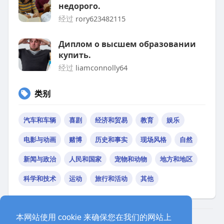
недорого.
经过
rory623482115
Диплом о высшем образовании
купить.
经过
liamconnolly64
类别
汽车和车辆
喜剧
经济和贸易
教育
娱乐
电影与动画
赌博
历史和事实
现场风格
自然
新闻与政治
人民和国家
宠物和动物
地方和地区
科学和技术
运动
旅行和活动
其他
本网站使用 cookie 来确保您在我们的网站上
© 2026 eyeoo